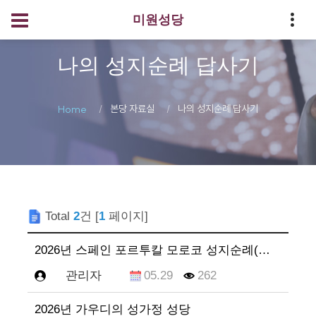
미원성당
나의 성지순례 답사기
본당 자료실
나의 성지순례 답사기
Home
Total
2
건 [
1
페이지]
2026년 스페인 포르투칼 모로코 성지순례(수정본)
관리자
05.29
262
2026년 가우디의 성가정 성당